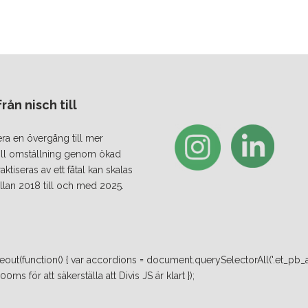
ån nisch till
era en övergång till mer
 till omställning genom ökad
iseras av ett fåtal kan skalas
lan 2018 till och med 2025.
ut(function() { var accordions = document.querySelectorAll('.et_pb_a
ms för att säkerställa att Divis JS är klart });