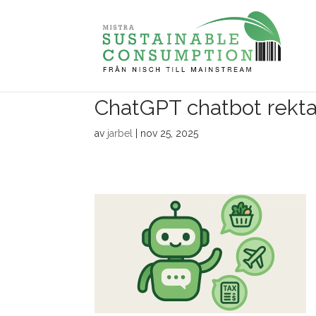
ChatGPT chatbot rekt
av
jarbel
|
nov 25, 2025