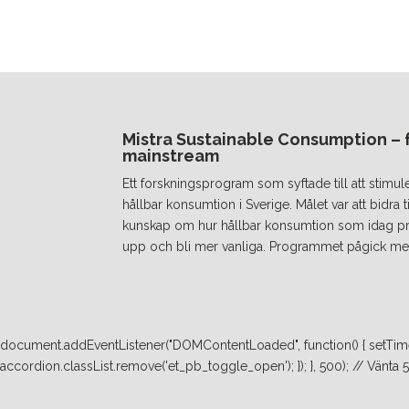
Mistra Sustainable Consumption – fr
mainstream
Ett forskningsprogram som syftade till att stimul
hållbar konsumtion i Sverige. Målet var att bidra
kunskap om hur hållbar konsumtion som idag prakt
upp och bli mer vanliga. Programmet pågick mel
document.addEventListener("DOMContentLoaded", function() { setTimeo
accordion.classList.remove('et_pb_toggle_open'); }); }, 500); // Vänta 500