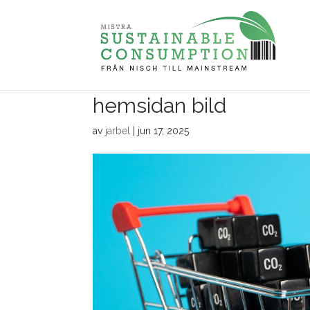
hemsidan bild
av
jarbel
|
jun 17, 2025