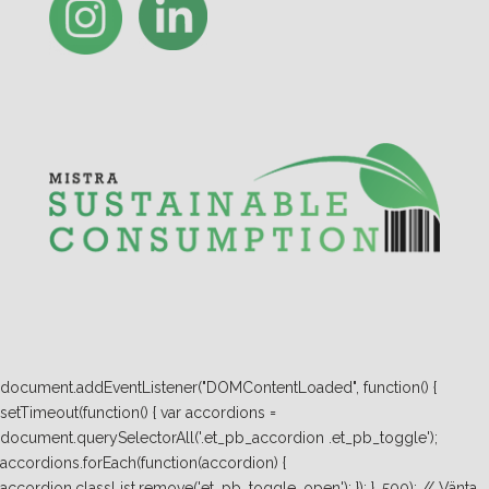
document.addEventListener("DOMContentLoaded", function() {
setTimeout(function() { var accordions =
document.querySelectorAll('.et_pb_accordion .et_pb_toggle');
accordions.forEach(function(accordion) {
accordion.classList.remove('et_pb_toggle_open'); }); }, 500); // Vänta