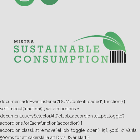
document.addEventListener("DOMContentLoaded", function() {
setTimeout(function() { var accordions =
document.querySelectorAll('.et_pb_accordion .et_pb_toggle');
accordions.forEach(function(accordion) {
accordion.classList.remove('et_pb_toggle_open'); }); }, 500); // Vänta
500ms för att säkerställa att Divis JS är klart });