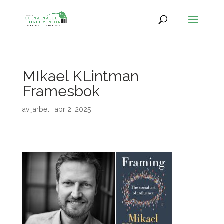
MIkael KLintman
Framesbok
av
jarbel
|
apr 2, 2025