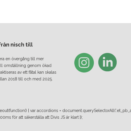
ån nisch till
era en övergång till mer
 till omställning genom ökad
iseras av ett fåtal kan skalas
lan 2018 till och med 2025.
ut(function() { var accordions = document.querySelectorAll('.et_pb_a
ms för att säkerställa att Divis JS är klart });