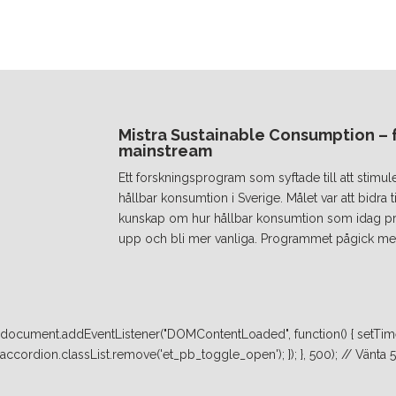
Mistra Sustainable Consumption – fr
mainstream
Ett forskningsprogram som syftade till att stimul
hållbar konsumtion i Sverige. Målet var att bidra
kunskap om hur hållbar konsumtion som idag prakt
upp och bli mer vanliga. Programmet pågick mel
document.addEventListener("DOMContentLoaded", function() { setTimeo
accordion.classList.remove('et_pb_toggle_open'); }); }, 500); // Vänta 500