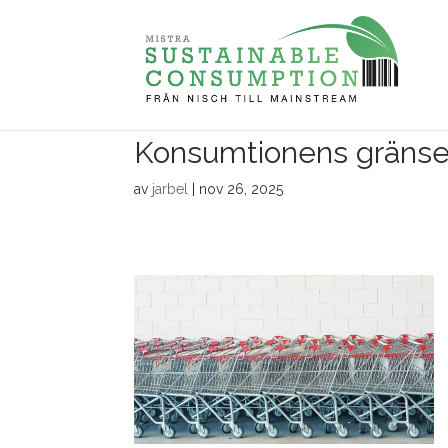
Konsumtionens gräns
av
jarbel
|
nov 26, 2025