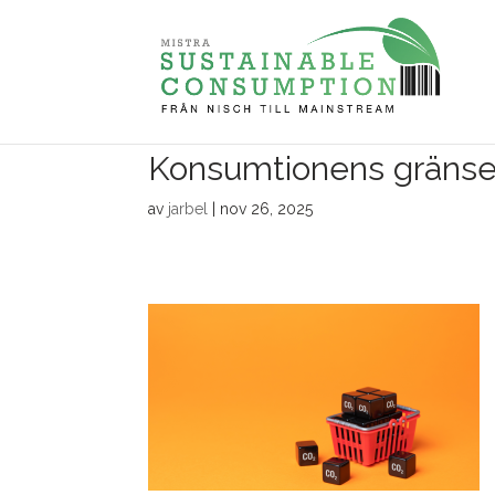
Konsumtionens gräns
av
jarbel
|
nov 26, 2025