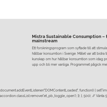
Mistra Sustainable Consumption – fr
mainstream
Ett forskningsprogram som syftade till att stimul
hållbar konsumtion i Sverige. Målet var att bidra
kunskap om hur hållbar konsumtion som idag prakt
upp och bli mer vanliga. Programmet pågick mel
document.addEventListener("DOMContentLoaded", function() { setTimeo
accordion.classList.remove('et_pb_toggle_open'); }); }, 500); // Vänta 500