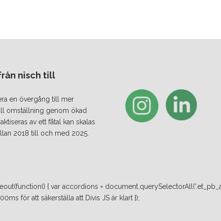
ån nisch till
era en övergång till mer
 till omställning genom ökad
iseras av ett fåtal kan skalas
lan 2018 till och med 2025.
ut(function() { var accordions = document.querySelectorAll('.et_pb_a
ms för att säkerställa att Divis JS är klart });