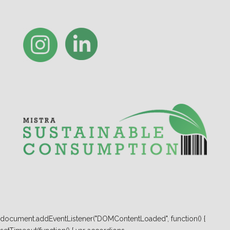
document.addEventListener("DOMContentLoaded", function() {