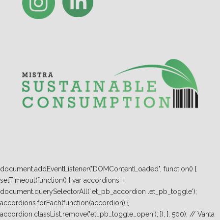
document.addEventListener("DOMContentLoaded", function() {
setTimeout(function() { var accordions =
document.querySelectorAll('.et_pb_accordion .et_pb_toggle');
accordions.forEach(function(accordion) {
accordion.classList.remove('et_pb_toggle_open'); }); }, 500); // Vänta