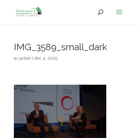
IMG_3589_small_dark
av
jarbel
|
dec 4, 2025