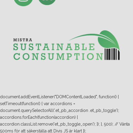
document.addEventListener("DOMContentLoaded", function() {
setTimeout(function() { var accordions =
document.querySelectorAll('.et_pb_accordion .et_pb_toggle');
accordions.forEach(function(accordion) {
accordion.classList.remove('et_pb_toggle_open'); }); }, 500); // Vänta
500ms för att säkerställa att Divis JS är klart });