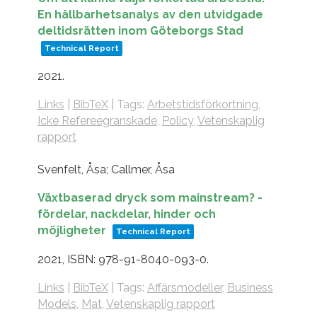
En hållbarhetsanalys av den utvidgade
deltidsrätten inom Göteborgs Stad
Technical Report
2021
.
Links
|
BibTeX
|
Tags:
Arbetstidsförkortning
,
Icke Refereegranskade
,
Policy
,
Vetenskaplig
rapport
Svenfelt, Åsa; Callmer, Åsa
Växtbaserad dryck som mainstream? -
fördelar, nackdelar, hinder och
möjligheter
Technical Report
2021
,
ISBN: 978-91-8040-093-0
.
Links
|
BibTeX
|
Tags:
Affärsmodeller
,
Business
Models
,
Mat
,
Vetenskaplig rapport