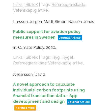
Links
|
BibTeX
|
Tags:
Refereegranskade
,
Vetenskaplig artikel
Larsson, Jörgen; Matti, Simon; Nässén, Jonas
Public support for aviation policy
measures in Sweden
Journal Article
In:
Climate Policy,
2020
.
Links
|
BibTeX
|
Tags:
Flyg
,
Flyget
,
Refereegranskade
,
Vetenskaplig artikel
Andersson, David
A novel approach to calculate
individuals’ carbon footprints using
financial transaction data – App
development and design
Journal Article
Forthcoming