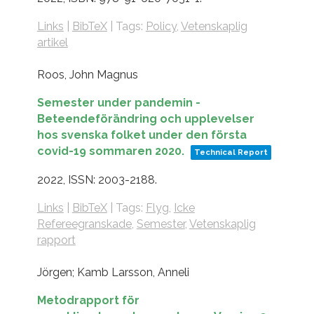
Links
|
BibTeX
|
Tags:
Policy
,
Vetenskaplig
artikel
Roos, John Magnus
Semester under pandemin -
Beteendeförändring och upplevelser
hos svenska folket under den första
covid-19 sommaren 2020.
Technical Report
2022
,
ISSN: 2003-2188
.
Links
|
BibTeX
|
Tags:
Flyg
,
Icke
Refereegranskade
,
Semester
,
Vetenskaplig
rapport
Jörgen; Kamb Larsson, Anneli
Metodrapport för