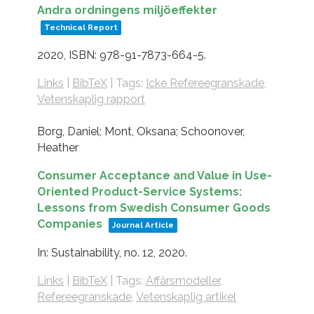
Andra ordningens miljöeffekter
Technical Report
2020
,
ISBN: 978-91-7873-664-5
.
Links
|
BibTeX
|
Tags:
Icke Refereegranskade
,
Vetenskaplig rapport
Borg, Daniel; Mont, Oksana; Schoonover,
Heather
Consumer Acceptance and Value in Use-
Oriented Product-Service Systems:
Lessons from Swedish Consumer Goods
Companies
Journal Article
In:
Sustainability,
no. 12,
2020
.
Links
|
BibTeX
|
Tags:
Affärsmodeller
,
Refereegranskade
,
Vetenskaplig artikel