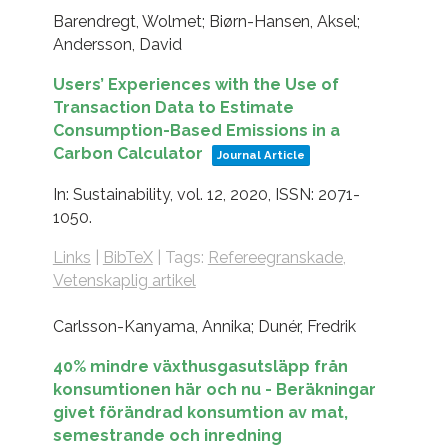
Barendregt, Wolmet; Biørn-Hansen, Aksel;
Andersson, David
Users’ Experiences with the Use of
Transaction Data to Estimate
Consumption-Based Emissions in a
Carbon Calculator
Journal Article
In:
Sustainability,
vol. 12,
2020
,
ISSN: 2071-
1050
.
Links
|
BibTeX
|
Tags:
Refereegranskade
,
Vetenskaplig artikel
Carlsson-Kanyama, Annika; Dunér, Fredrik
40% mindre växthusgasutsläpp från
konsumtionen här och nu - Beräkningar
givet förändrad konsumtion av mat,
semestrande och inredning