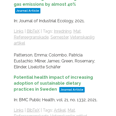
gas emissions by almost 40%
Journal Article
In:
Journal of Industrial Ecology,
2021
.
Links
|
BibTeX
|
Tags:
Inredning
,
Mat
,
Refereegranskade
,
Semester
,
Vetenskaplig
artikel
Patterson, Emma; Colombo, Patricia
Eustachio; Milner, James; Green, Rosemary;
Elinder, Liselotte Schäfer
Potential health impact of increasing
adoption of sustainable dietary
practices in Sweden
Journal Article
In:
BMC Public Health,
vol. 21,
no. 1332,
2021
.
Links
|
BibTeX
|
Tags:
Artikel
,
Mat
,