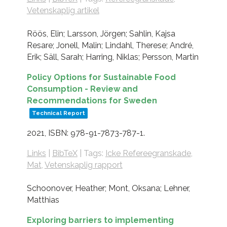
Vetenskaplig artikel
Röös, Elin; Larsson, Jörgen; Sahlin, Kajsa
Resare; Jonell, Malin; Lindahl, Therese; André,
Erik; Säll, Sarah; Harring, Niklas; Persson, Martin
Policy Options for Sustainable Food
Consumption - Review and
Recommendations for Sweden
Technical Report
2021
,
ISBN: 978-91-7873-787-1
.
Links
|
BibTeX
|
Tags:
Icke Refereegranskade
,
Mat
,
Vetenskaplig rapport
Schoonover, Heather; Mont, Oksana; Lehner,
Matthias
Exploring barriers to implementing