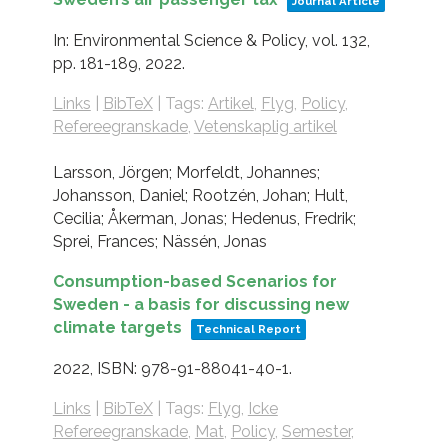
Journal Article
In:
Environmental Science & Policy,
vol. 132,
pp. 181-189,
2022
.
Links
|
BibTeX
|
Tags:
Artikel
,
Flyg
,
Policy
,
Refereegranskade
,
Vetenskaplig artikel
Larsson, Jörgen; Morfeldt, Johannes;
Johansson, Daniel; Rootzén, Johan; Hult,
Cecilia; Åkerman, Jonas; Hedenus, Fredrik;
Sprei, Frances; Nässén, Jonas
Consumption-based Scenarios for
Sweden - a basis for discussing new
climate targets
Technical Report
2022
,
ISBN: 978-91-88041-40-1
.
Links
|
BibTeX
|
Tags:
Flyg
,
Icke
Refereegranskade
,
Mat
,
Policy
,
Semester
,