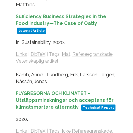
Matthias
Sufficiency Business Strategies in the
Food Industry—The Case of Oatly
Journal Article
In:
Sustainability,
2020
.
Links
|
BibTeX
|
Tags:
Mat
,
Refereegranskade
,
Vetenskaplig artikel
Kamb, Anneli; Lundberg, Erik; Larsson, Jörgen;
Nässén, Jonas
FLYGRESORNA OCH KLIMATET -
Utsläppsminskningar och acceptans för
klimatsmartare alternativ
Technical Report
2020
.
Links
|
BibTeX
|
Tags:
Icke Refereegranskade
,