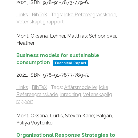
2021
,
ISBN: 978-91-7873-779-6
.
Links
|
BibTeX
|
Tags:
Icke Refereegranskade
,
Vetenskaplig rapport
Mont, Oksana; Lehner, Matthias; Schoonover,
Heather
Business models for sustainable
consumption
Technical Report
2021
,
ISBN: 978-91-7873-789-5
.
Links
|
BibTeX
|
Tags:
Affärsmodeller
,
Icke
Refereegranskade
,
Inredning
,
Vetenskaplig
rapport
Mont, Oksana; Curtis, Steven Kane; Palgan,
Yuliya Voytenko
Organisational Response Strategies to