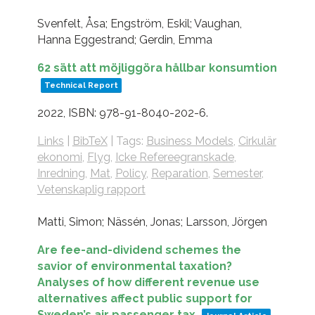
Svenfelt, Åsa; Engström, Eskil; Vaughan,
Hanna Eggestrand; Gerdin, Emma
62 sätt att möjliggöra hållbar konsumtion
Technical Report
2022
,
ISBN: 978-91-8040-202-6
.
Links
|
BibTeX
|
Tags:
Business Models
,
Cirkulär
ekonomi
,
Flyg
,
Icke Refereegranskade
,
Inredning
,
Mat
,
Policy
,
Reparation
,
Semester
,
Vetenskaplig rapport
Matti, Simon; Nässén, Jonas; Larsson, Jörgen
Are fee-and-dividend schemes the
savior of environmental taxation?
Analyses of how different revenue use
alternatives affect public support for
Sweden’s air passenger tax