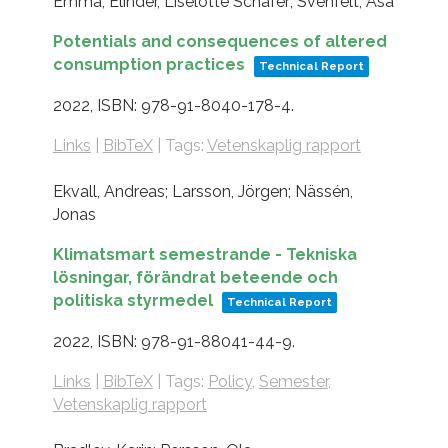
Emma; Elinder, Liselotte Schäfer; Svenfelt, Åsa
Potentials and consequences of altered
consumption practices
Technical Report
2022
,
ISBN: 978-91-8040-178-4
.
Links
|
BibTeX
|
Tags:
Vetenskaplig rapport
Ekvall, Andreas; Larsson, Jörgen; Nässén,
Jonas
Klimatsmart semestrande - Tekniska
lösningar, förändrat beteende och
politiska styrmedel
Technical Report
2022
,
ISBN: 978-91-88041-44-9
.
Links
|
BibTeX
|
Tags:
Policy
,
Semester
,
Vetenskaplig rapport