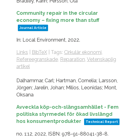
Bradley, Karin; Persson, Ola
Community repair in the circular
economy – fixing more than stuff
Journal Article
In:
Local Environment,
2022
.
Links
|
BibTeX
|
Tags:
Cirkulär ekonomi
,
Refereegranskade
,
Reparation
,
Vetenskaplig
artikel
Dalhammar, Carl; Hartman, Cornelia; Larsson,
Jörgen; Jarelin, Johan; Milios, Leonidas; Mont,
Oksana
Avveckla köp-och-slängsamhället - Fem
politiska styrmedel för ökad livslängd
hos konsumentprodukter
Technical Report
no. 1:12,
2022
,
ISBN: 978-91-88041-38-8
.