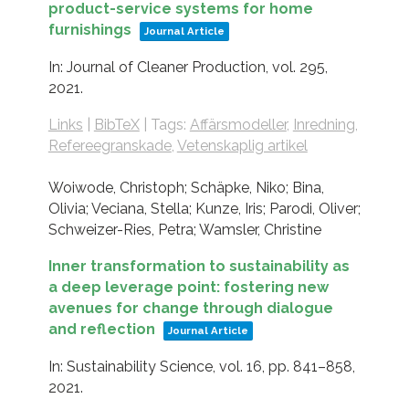
product-service systems for home
furnishings
Journal Article
In:
Journal of Cleaner Production,
vol. 295,
2021
.
Links
|
BibTeX
|
Tags:
Affärsmodeller
,
Inredning
,
Refereegranskade
,
Vetenskaplig artikel
Woiwode, Christoph; Schäpke, Niko; Bina,
Olivia; Veciana, Stella; Kunze, Iris; Parodi, Oliver;
Schweizer-Ries, Petra; Wamsler, Christine
Inner transformation to sustainability as
a deep leverage point: fostering new
avenues for change through dialogue
and reflection
Journal Article
In:
Sustainability Science,
vol. 16,
pp. 841–858,
2021
.