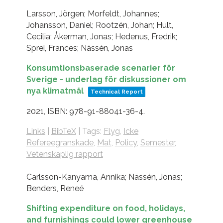
Larsson, Jörgen; Morfeldt, Johannes;
Johansson, Daniel; Rootzén, Johan; Hult,
Cecilia; Åkerman, Jonas; Hedenus, Fredrik;
Sprei, Frances; Nässén, Jonas
Konsumtionsbaserade scenarier för
Sverige - underlag för diskussioner om
nya klimatmål
Technical Report
2021
,
ISBN: 978-91-88041-36-4
.
Links
|
BibTeX
|
Tags:
Flyg
,
Icke
Refereegranskade
,
Mat
,
Policy
,
Semester
,
Vetenskaplig rapport
Carlsson-Kanyama, Annika; Nässén, Jonas;
Benders, Reneé
Shifting expenditure on food, holidays,
and furnishings could lower greenhouse