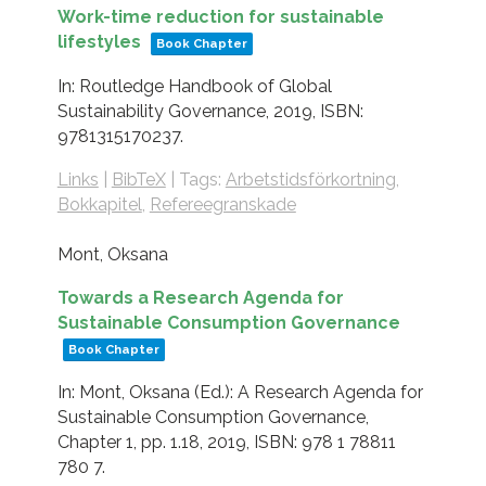
Work-time reduction for sustainable
lifestyles
Book Chapter
In:
Routledge Handbook of Global
Sustainability Governance,
2019
,
ISBN:
9781315170237
.
Links
|
BibTeX
|
Tags:
Arbetstidsförkortning
,
Bokkapitel
,
Refereegranskade
Mont, Oksana
Towards a Research Agenda for
Sustainable Consumption Governance
Book Chapter
In:
Mont, Oksana (Ed.):
A Research Agenda for
Sustainable Consumption Governance,
Chapter 1,
pp. 1.18,
2019
,
ISBN: 978 1 78811
780 7
.