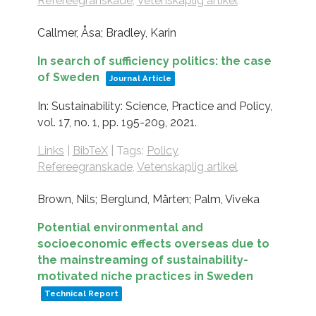
Refereegranskade
,
Vetenskaplig artikel
Callmer, Åsa; Bradley, Karin
In search of sufficiency politics: the case
of Sweden
Journal Article
In:
Sustainability: Science, Practice and Policy,
vol. 17,
no. 1,
pp. 195-209,
2021
.
Links
|
BibTeX
|
Tags:
Policy
,
Refereegranskade
,
Vetenskaplig artikel
Brown, Nils; Berglund, Mårten; Palm, Viveka
Potential environmental and
socioeconomic effects overseas due to
the mainstreaming of sustainability-
motivated niche practices in Sweden
Technical Report