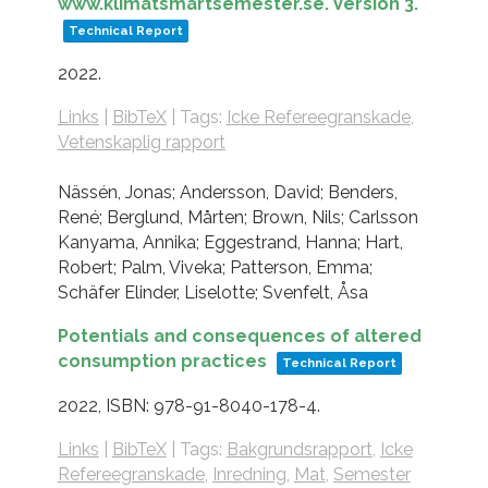
www.klimatsmartsemester.se. Version 3.
Technical Report
2022
.
Links
|
BibTeX
|
Tags:
Icke Refereegranskade
,
Vetenskaplig rapport
Nässén, Jonas; Andersson, David; Benders,
René; Berglund, Mårten; Brown, Nils; Carlsson
Kanyama, Annika; Eggestrand, Hanna; Hart,
Robert; Palm, Viveka; Patterson, Emma;
Schäfer Elinder, Liselotte; Svenfelt, Åsa
Potentials and consequences of altered
consumption practices
Technical Report
2022
,
ISBN: 978-91-8040-178-4
.
Links
|
BibTeX
|
Tags:
Bakgrundsrapport
,
Icke
Refereegranskade
,
Inredning
,
Mat
,
Semester