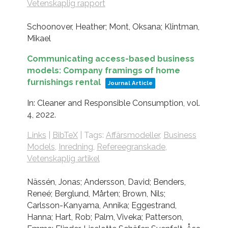
Vetenskaplig rapport
Schoonover, Heather; Mont, Oksana; Klintman,
Mikael
Communicating access-based business
models: Company framings of home
furnishings rental
Journal Article
In:
Cleaner and Responsible Consumption,
vol.
4,
2022
.
Links
|
BibTeX
|
Tags:
Affärsmodeller
,
Business
Models
,
Inredning
,
Refereegranskade
,
Vetenskaplig artikel
Nässén, Jonas; Andersson, David; Benders,
Reneé; Berglund, Mårten; Brown, Nils;
Carlsson-Kanyama, Annika; Eggestrand,
Hanna; Hart, Rob; Palm, Viveka; Patterson,