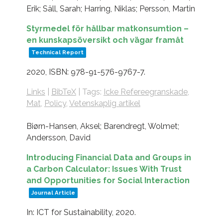
Erik; Säll, Sarah; Harring, Niklas; Persson, Martin
Styrmedel för hållbar matkonsumtion –
en kunskapsöversikt och vägar framåt
Technical Report
2020
,
ISBN: 978-91-576-9767-7
.
Links
|
BibTeX
|
Tags:
Icke Refereegranskade
,
Mat
,
Policy
,
Vetenskaplig artikel
Biørn-Hansen, Aksel; Barendregt, Wolmet;
Andersson, David
Introducing Financial Data and Groups in
a Carbon Calculator: Issues With Trust
and Opportunities for Social Interaction
Journal Article
In:
ICT for Sustainability,
2020
.