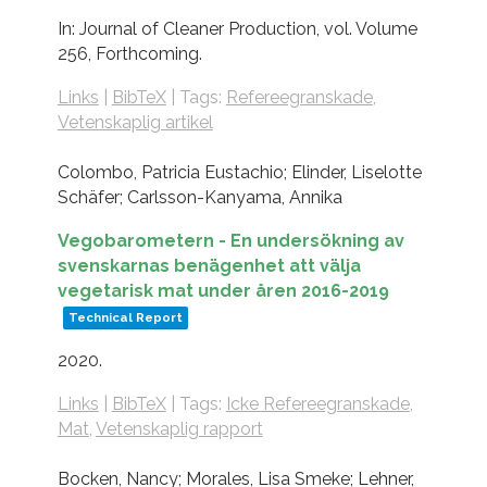
In:
Journal of Cleaner Production,
vol. Volume
256,
Forthcoming.
Links
|
BibTeX
|
Tags:
Refereegranskade
,
Vetenskaplig artikel
Colombo, Patricia Eustachio; Elinder, Liselotte
Schäfer; Carlsson-Kanyama, Annika
Vegobarometern - En undersökning av
svenskarnas benägenhet att välja
vegetarisk mat under åren 2016-2019
Technical Report
2020
.
Links
|
BibTeX
|
Tags:
Icke Refereegranskade
,
Mat
,
Vetenskaplig rapport
Bocken, Nancy; Morales, Lisa Smeke; Lehner,