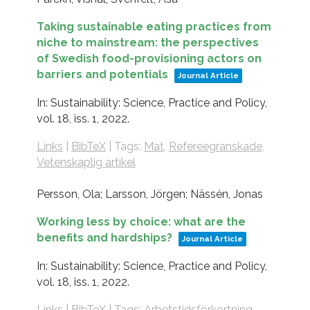
Taking sustainable eating practices from
niche to mainstream: the perspectives
of Swedish food-provisioning actors on
barriers and potentials
Journal Article
In:
Sustainability: Science, Practice and Policy,
vol. 18,
iss. 1,
2022
.
Links
|
BibTeX
|
Tags:
Mat
,
Refereegranskade
,
Vetenskaplig artikel
Persson, Ola; Larsson, Jörgen; Nässén, Jonas
Working less by choice: what are the
benefits and hardships?
Journal Article
In:
Sustainability: Science, Practice and Policy,
vol. 18,
iss. 1,
2022
.
Links
|
BibTeX
|
Tags:
Arbetstidsförkortning
,