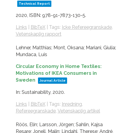
Technical Report
2020
,
ISBN: 978-91-7873-130-5
.
Links
|
BibTeX
|
Tags:
Icke Refereegranskade
,
Vetenskaplig rapport
Lehner, Matthias; Mont, Oksana; Mariani, Giulia;
Mundaca, Luis
Circular Economy in Home Textiles:
Motivations of IKEA Consumers in
Sweden
Journal Article
In:
Sustainability,
2020
.
Links
|
BibTeX
|
Tags:
Inredning
,
Refereegranskade
,
Vetenskaplig artikel
Röös, Elin; Larsson, Jörgen; Sahlin, Kajsa
Resare; Jonell, Malin; Lindahl, Therese; André,