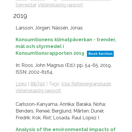
Semester
,
Vetenskaplig rapport
2019
Larsson, Jörgen; Nässén, Jonas
Konsumtionens klimatpåverkan - trender,
mål och styrmedel i
Konsumtionsrapporten 2019
Book Section
In:
Roos, John Magnus (Ed.):
pp. 54-65,
2019
,
ISSN: 2002-8164
.
Links
|
BibTeX
|
Tags:
Icke Refereegranskade
,
Vetenskaplig rapport
Carlsson-Kanyama, Annika; Baraka, Noha;
Benders, Reneé; Berglund, Mårten; Dunér,
Fredrik; Kok, Rixt; Losada, Raul Lopez I
Analysis of the environmental impacts of