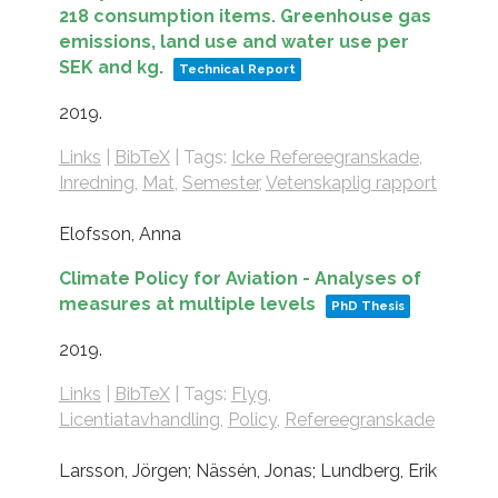
218 consumption items. Greenhouse gas
emissions, land use and water use per
SEK and kg.
Technical Report
2019
.
Links
|
BibTeX
|
Tags:
Icke Refereegranskade
,
Inredning
,
Mat
,
Semester
,
Vetenskaplig rapport
Elofsson, Anna
Climate Policy for Aviation - Analyses of
measures at multiple levels
PhD Thesis
2019
.
Links
|
BibTeX
|
Tags:
Flyg
,
Licentiatavhandling
,
Policy
,
Refereegranskade
Larsson, Jörgen; Nässén, Jonas; Lundberg, Erik