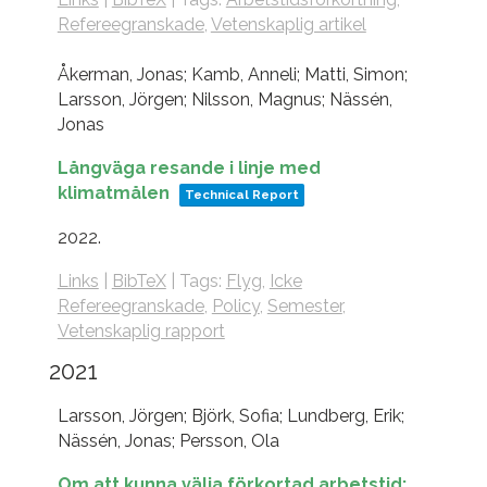
Refereegranskade
,
Vetenskaplig artikel
Åkerman, Jonas; Kamb, Anneli; Matti, Simon;
Larsson, Jörgen; Nilsson, Magnus; Nässén,
Jonas
Långväga resande i linje med
klimatmålen
Technical Report
2022
.
Links
|
BibTeX
|
Tags:
Flyg
,
Icke
Refereegranskade
,
Policy
,
Semester
,
Vetenskaplig rapport
2021
Larsson, Jörgen; Björk, Sofia; Lundberg, Erik;
Nässén, Jonas; Persson, Ola
Om att kunna välja förkortad arbetstid: