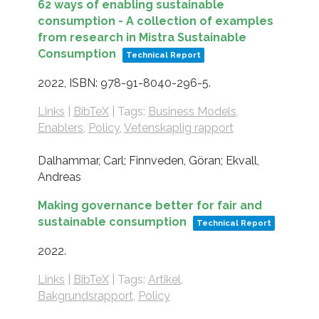
62 ways of enabling sustainable
consumption - A collection of examples
from research in Mistra Sustainable
Consumption
Technical Report
2022
,
ISBN: 978-91-8040-296-5
.
Links
|
BibTeX
|
Tags:
Business Models
,
Enablers
,
Policy
,
Vetenskaplig rapport
Dalhammar, Carl; Finnveden, Göran; Ekvall,
Andreas
Making governance better for fair and
sustainable consumption
Technical Report
2022
.
Links
|
BibTeX
|
Tags:
Artikel
,
Bakgrundsrapport
,
Policy