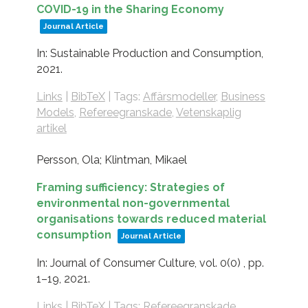
COVID-19 in the Sharing Economy
Journal Article
In:
Sustainable Production and Consumption,
2021
.
Links
|
BibTeX
|
Tags:
Affärsmodeller
,
Business
Models
,
Refereegranskade
,
Vetenskaplig
artikel
Persson, Ola; Klintman, Mikael
Framing sufficiency: Strategies of
environmental non-governmental
organisations towards reduced material
consumption
Journal Article
In:
Journal of Consumer Culture,
vol. 0(0) ,
pp.
1–19,
2021
.
Links
|
BibTeX
|
Tags:
Refereegranskade
,