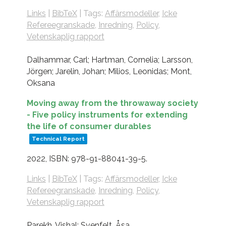
Links
|
BibTeX
|
Tags:
Affärsmodeller
,
Icke
Refereegranskade
,
Inredning
,
Policy
,
Vetenskaplig rapport
Dalhammar, Carl; Hartman, Cornelia; Larsson,
Jörgen; Jarelin, Johan; Milios, Leonidas; Mont,
Oksana
Moving away from the throwaway society
- Five policy instruments for extending
the life of consumer durables
Technical Report
2022
,
ISBN: 978-91-88041-39-5
.
Links
|
BibTeX
|
Tags:
Affärsmodeller
,
Icke
Refereegranskade
,
Inredning
,
Policy
,
Vetenskaplig rapport
Parekh, Vishal; Svenfelt, Åsa