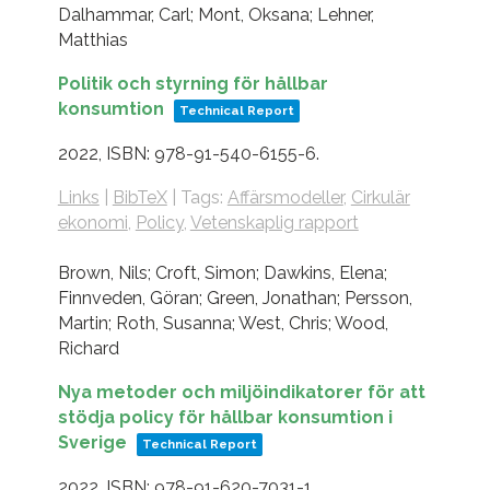
Dalhammar, Carl; Mont, Oksana; Lehner,
Matthias
Politik och styrning för hållbar
konsumtion
Technical Report
2022
,
ISBN: 978-91-540-6155-6
.
Links
|
BibTeX
|
Tags:
Affärsmodeller
,
Cirkulär
ekonomi
,
Policy
,
Vetenskaplig rapport
Brown, Nils; Croft, Simon; Dawkins, Elena;
Finnveden, Göran; Green, Jonathan; Persson,
Martin; Roth, Susanna; West, Chris; Wood,
Richard
Nya metoder och miljöindikatorer för att
stödja policy för hållbar konsumtion i
Sverige
Technical Report
2022
,
ISBN: 978-91-620-7031-1
.