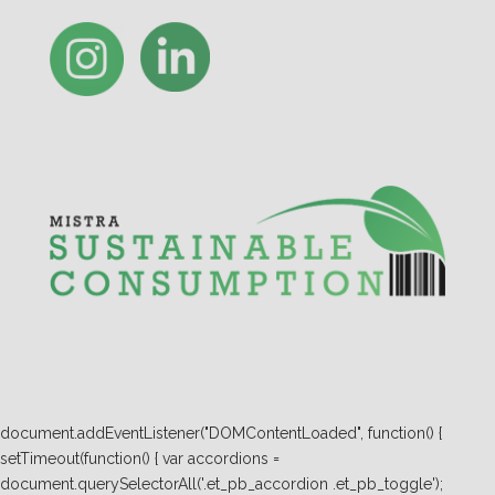
document.addEventListener("DOMContentLoaded", function() {
setTimeout(function() { var accordions =
document.querySelectorAll('.et_pb_accordion .et_pb_toggle');