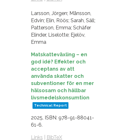
Larsson, Jörgen; Månsson,
Edvin; Elin, Röös; Sarah, Säll;
Patterson, Emma; Schäfer
Elinder, Liselotte; Ejelöv,
Emma
Matskatteväxling – en
god idé? Effekter och
acceptans av att
använda skatter och
subventioner för en mer
hälsosam och hållbar
livsmedelskonsumtion
Technical Report
2025
,
ISBN: 978-91-88041-
61-6
.
Links
|
BibTeX