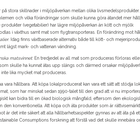
 på stora skillnader i miljöpåverkan mellan olika livsmedelsprodukter.
emen och vilka förändringar som skulle kunna göra ätandet mer håll
de produkter (vegetabilier) har lägre miljöpåverkan än kött och mjölk
odlas i växthus samt mat som flygtransporteras. En förändring mot hål
lier
. Idag finns växtbaserade alternativ både till kött- och mejeriprodu
amt lägst mark- och vattenan
vändning.
nska matsvinnet
. En tredjedel av all mat som produceras förloras elle
at som skulle ha kunnat ätas upp slängs och därmed orsakar miljöpåve
 inte lika mycket mat produceras.
a vara hållbara. Att köpa lokalproducerat kan vara ett sätt att stödja lo
at, som har minskat sedan 1990-talet till den grad att vi nu importer
ogiskt kan bidra till en ökad biologisk mångfald, eftersom den ekologis
en konventionella. Att köpa och äta produkter som är rättvisemärk
mot är det inte säkert att alla hållbarhetsaspekter gynnas av att äta på et
Sustainable Consumptions forskning att förstå vad det skulle innebära 