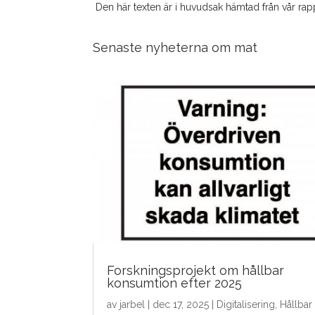
Den här texten är i huvudsak hämtad från vår rappo
Senaste nyheterna om mat
Forskningsprojekt om hållbar
konsumtion efter 2025
av
jarbel
|
dec 17, 2025
|
Digitalisering
,
Hållbar