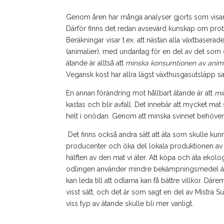
Genom åren har mån
ga analyser gjorts som visar
Därför finns det redan avsevärd
kunskap om probl
Beräkningar visar t.ex. att nästan alla växtbasera
(animalier), med undantag för en del av det som 
ätande är alltså att
minska konsumtionen av anima
Vegansk kost har allra lägst växthusgasutsläpp s
En annan förändring mot hållbart ätande är att
mi
kastas och blir avfall. Det innebär att mycket m
helt i onödan. Genom att minska svinnet behöver
Det finns också andra sätt att äta som skulle kunn
producenter och öka del lokala produktionen av m
hälften av den mat vi äter. Att köpa och äta ekol
odlingen använder mindre bekämpningsmedel än d
kan leda till att odlarna kan få bättre villkor. Däre
visst sätt, och det är som sagt en del av Mistra 
viss typ av ätande skulle bli mer vanligt.