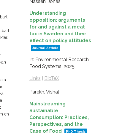
Nässén, Jonas
Understanding
bart.
opposition: arguments
for and against a meat
lbart
tax in Sweden and their
kter.
effect on policy attitudes
Journal Article
r
In:
Environmental Research:
rkan
Food Systems,
2025
.
Links
|
BibTeX
kala
ar
Parekh, Vishal
ka
ta
Mainstreaming
t
Sustainable
om en
Consumption: Practices,
Perspectives, and the
Case of Food
PhD Thesis