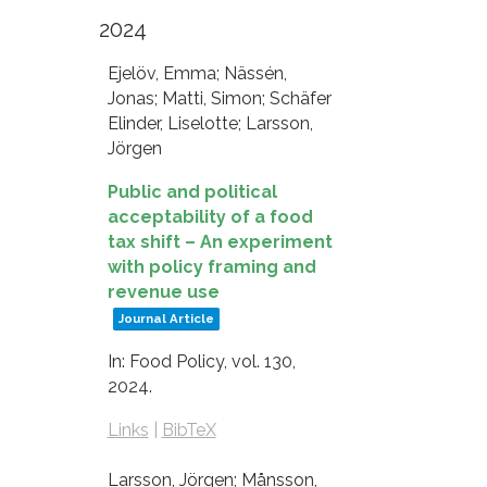
2024
Ejelöv, Emma; Nässén,
Jonas; Matti, Simon; Schäfer
Elinder, Liselotte; Larsson,
Jörgen
Public and political
acceptability of a food
tax shift – An experiment
with policy framing and
revenue use
Journal Article
In:
Food Policy,
vol. 130,
2024
.
Links
|
BibTeX
Larsson, Jörgen; Månsson,