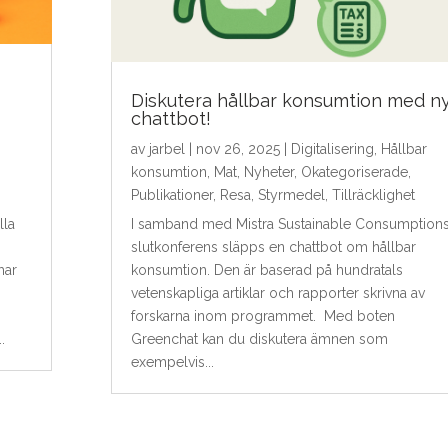
Diskutera hållbar konsumtion med n
chattbot!
av
jarbel
|
nov 26, 2025
|
Digitalisering
,
Hållbar
konsumtion
,
Mat
,
Nyheter
,
Okategoriserade
,
Publikationer
,
Resa
,
Styrmedel
,
Tillräcklighet
lla
I samband med Mistra Sustainable Consumption
slutkonferens släpps en chattbot om hållbar
har
konsumtion. Den är baserad på hundratals
vetenskapliga artiklar och rapporter skrivna av
forskarna inom programmet. Med boten
.
Greenchat kan du diskutera ämnen som
exempelvis...