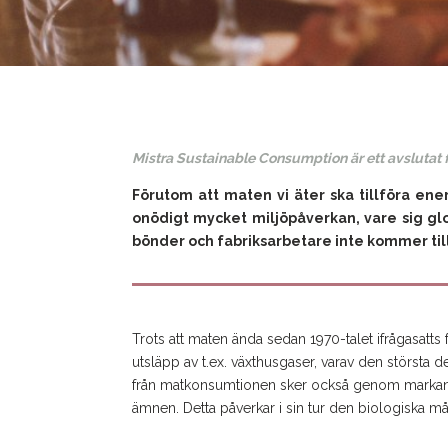
Mistra Sustainable Consumption är ett avslutat
Förutom att maten vi äter ska tillföra ener
onödigt mycket miljöpåverkan, vare sig gl
bönder och fabriksarbetare inte kommer til
Trots att maten ända sedan 1970-talet ifrågasatts
utsläpp av t.ex. växthusgaser, varav den största 
från matkonsumtionen
ske
r också genom markanv
ämnen. Detta påverkar i sin tur den biologiska må