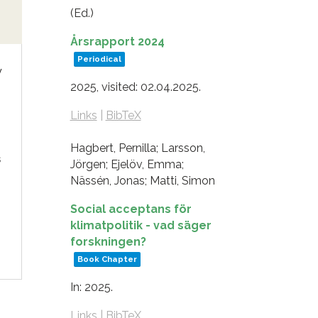
(Ed.)
Årsrapport 2024
Periodical
y
2025
, visited: 02.04.2025
.
Links
|
BibTeX
Hagbert, Pernilla; Larsson,
s
Jörgen; Ejelöv, Emma;
Nässén, Jonas; Matti, Simon
Social acceptans för
klimatpolitik - vad säger
forskningen?
Book Chapter
In:
2025
.
Links
|
BibTeX