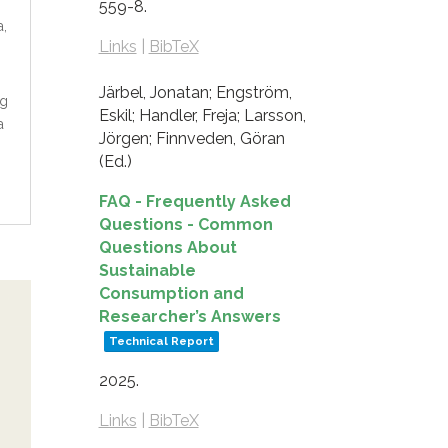
559-8
.
a
,
Links
|
BibTeX
Järbel, Jonatan; Engström,
ng
Eskil; Handler, Freja; Larsson,
a
Jörgen; Finnveden, Göran
(Ed.)
FAQ - Frequently Asked
Questions - Common
Questions About
Sustainable
Consumption and
Researcher’s Answers
Technical Report
2025
.
Links
|
BibTeX