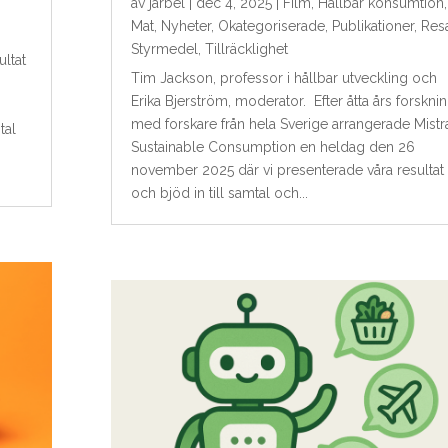
av
jarbel
|
dec 4, 2025
|
Film
,
Hållbar konsumtion
,
Mat
,
Nyheter
,
Okategoriserade
,
Publikationer
,
Res
Styrmedel
,
Tillräcklighet
ltat
Tim Jackson, professor i hållbar utveckling och
Erika Bjerström, moderator. Efter åtta års forskni
med forskare från hela Sverige arrangerade Mistr
tal
Sustainable Consumption en heldag den 26
november 2025 där vi presenterade våra resultat
och bjöd in till samtal och...