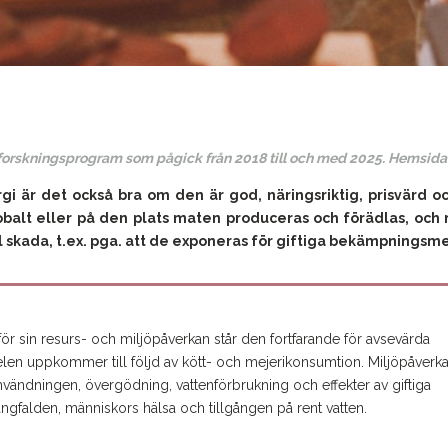
 forskningsprogram som pågick från 2018 till och med 2025. Hemsida
gi är det också bra om den är god, näringsriktig, prisvärd oc
obalt eller på den plats maten produceras och förädlas, och 
l skada, t.ex. pga. att de exponeras för giftiga bekämpningsm
 för sin resurs- och miljöpåverkan står den fortfarande för avsevärda
delen uppkommer till följd av kött- och mejerikonsumtion. Miljöpåverk
ändningen, övergödning, vattenförbrukning och effekter av giftiga
ngfalden, människors hälsa och tillgången på rent vatten.