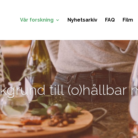
Vår forskning
Nyhetsarkiv
FAQ
Film
kgrund till (o)hållbar 