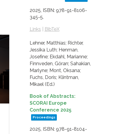
2025
,
ISBN: 978-91-8106-
345-5
.
Links
|
BibTeX
Lehner, Matthias; Richter,
Jessika Luth; Henman,
Josefine; Ekdahl, Marianne;
Finnveden, Göran; Sahakian,
Marlyne; Mont, Oksana;
Fuchs, Doris; Klintman,
Mikael (Ed.)
Book of Abstracts:
SCORAI Europe
Conference 2025
Proceedings
2025
,
ISBN: 978-91-8104-