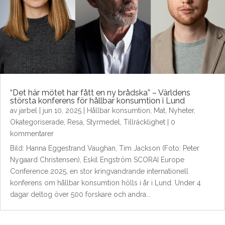
“Det här mötet har fått en ny brådska” – Världens
största konferens för hållbar konsumtion i Lund
av
jarbel
|
jun 10, 2025
|
Hållbar konsumtion
,
Mat
,
Nyheter
,
Okategoriserade
,
Resa
,
Styrmedel
,
Tillräcklighet
| 0
kommentarer
Bild: Hanna Eggestrand Vaughan, Tim Jackson (Foto: Peter
Nygaard Christensen), Eskil Engström SCORAI Europe
Conference 2025, en stor kringvandrande internationell
konferens om hållbar konsumtion hölls i år i Lund. Under 4
dagar deltog över 500 forskare och andra...