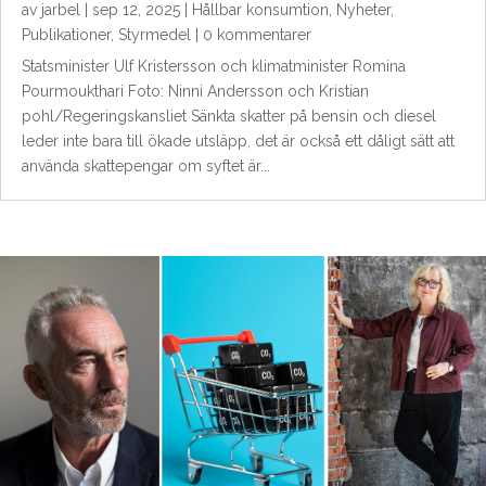
av
jarbel
|
sep 12, 2025
|
Hållbar konsumtion
,
Nyheter
,
Publikationer
,
Styrmedel
| 0 kommentarer
Statsminister Ulf Kristersson och klimatminister Romina
Pourmoukthari Foto: Ninni Andersson och Kristian
pohl/Regeringskansliet Sänkta skatter på bensin och diesel
leder inte bara till ökade utsläpp, det är också ett dåligt sätt att
använda skattepengar om syftet är...