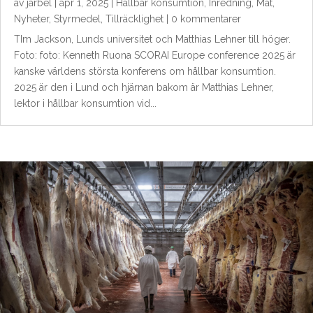
av
jarbel
|
apr 1, 2025
|
Hållbar konsumtion
,
Inredning
,
Mat
,
Nyheter
,
Styrmedel
,
Tillräcklighet
| 0 kommentarer
TIm Jackson, Lunds universitet och Matthias Lehner till höger.
Foto: foto: Kenneth Ruona SCORAI Europe conference 2025 är
kanske världens största konferens om hållbar konsumtion.
2025 är den i Lund och hjärnan bakom är Matthias Lehner,
lektor i hållbar konsumtion vid...