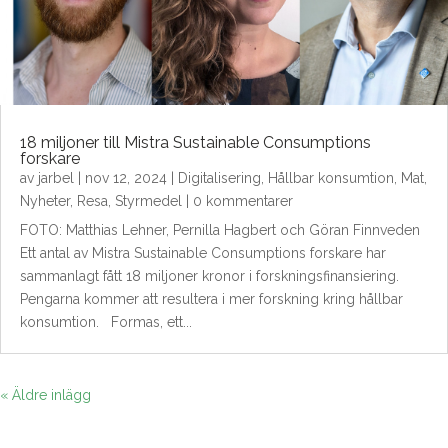
18 miljoner till Mistra Sustainable Consumptions
forskare
av
jarbel
|
nov 12, 2024
|
Digitalisering
,
Hållbar konsumtion
,
Mat
,
Nyheter
,
Resa
,
Styrmedel
| 0 kommentarer
FOTO: Matthias Lehner, Pernilla Hagbert och Göran Finnveden
Ett antal av Mistra Sustainable Consumptions forskare har
sammanlagt fått 18 miljoner kronor i forskningsfinansiering.
Pengarna kommer att resultera i mer forskning kring hållbar
konsumtion. Formas, ett...
« Äldre inlägg