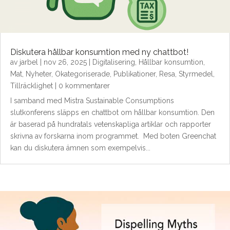
Diskutera hållbar konsumtion med ny chattbot!
av
jarbel
|
nov 26, 2025
|
Digitalisering
,
Hållbar konsumtion
,
Mat
,
Nyheter
,
Okategoriserade
,
Publikationer
,
Resa
,
Styrmedel
,
Tillräcklighet
| 0 kommentarer
I samband med Mistra Sustainable Consumptions
slutkonferens släpps en chattbot om hållbar konsumtion. Den
är baserad på hundratals vetenskapliga artiklar och rapporter
skrivna av forskarna inom programmet. Med boten Greenchat
kan du diskutera ämnen som exempelvis...