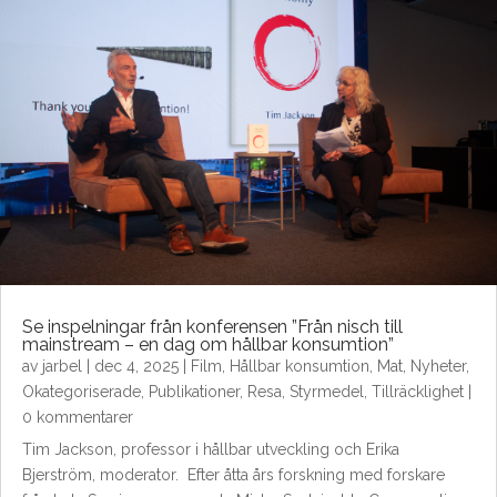
Se inspelningar från konferensen ”Från nisch till
mainstream – en dag om hållbar konsumtion”
av
jarbel
|
dec 4, 2025
|
Film
,
Hållbar konsumtion
,
Mat
,
Nyheter
,
Okategoriserade
,
Publikationer
,
Resa
,
Styrmedel
,
Tillräcklighet
|
0 kommentarer
Tim Jackson, professor i hållbar utveckling och Erika
Bjerström, moderator. Efter åtta års forskning med forskare