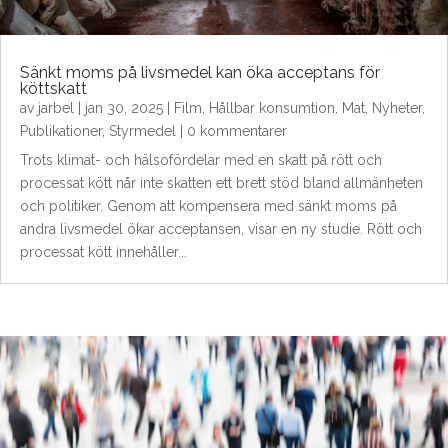
Sänkt moms på livsmedel kan öka acceptans för
köttskatt
av
jarbel
|
jan 30, 2025
|
Film
,
Hållbar konsumtion
,
Mat
,
Nyheter
,
Publikationer
,
Styrmedel
| 0 kommentarer
Trots klimat- och hälsofördelar med en skatt på rött och
processat kött når inte skatten ett brett stöd bland allmänheten
och politiker. Genom att kompensera med sänkt moms på
andra livsmedel ökar acceptansen, visar en ny studie. Rött och
processat kött innehåller...