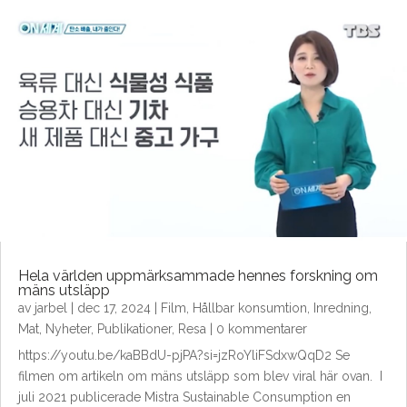
Hela världen uppmärksammade hennes forskning om
mäns utsläpp
av
jarbel
|
dec 17, 2024
|
Film
,
Hållbar konsumtion
,
Inredning
,
Mat
,
Nyheter
,
Publikationer
,
Resa
| 0 kommentarer
https://youtu.be/kaBBdU-pjPA?si=jzRoYliFSdxwQqD2 Se
filmen om artikeln om mäns utsläpp som blev viral här ovan. I
juli 2021 publicerade Mistra Sustainable Consumption en