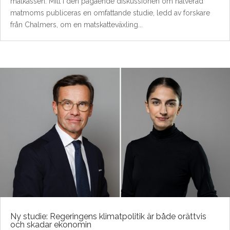
matkassen. Mitt i den pågående diskussionen om halverad
matmoms publiceras en omfattande studie, ledd av forskare
från Chalmers, om en matskatteväxling...
Ny studie: Regeringens klimatpolitik är både orättvis
och skadar ekonomin