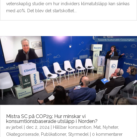
vetenskaplig studie om hur individers klimatutsläpp kan sänkas
med 40%. Det blev det startskottet...
Mistra SC på COP29: Hur minskar vi
konsumtionsbaserade utsläpp i Norden?
av
jarbel
|
dec 2, 2024
|
Hållbar konsumtion
,
Mat
,
Nyheter
,
Okategoriserade
,
Publikationer
,
Styrmedel
| 0 kommentarer