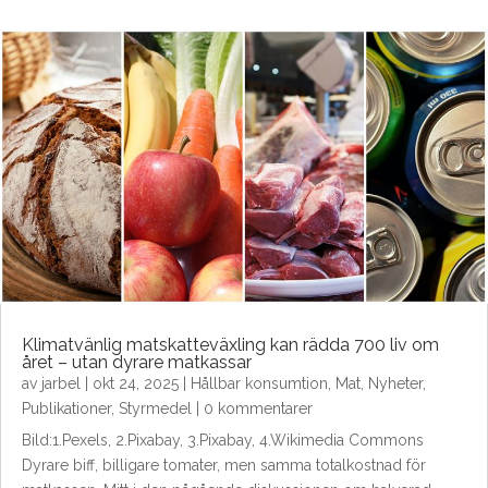
Klimatvänlig matskatteväxling kan rädda 700 liv om
året – utan dyrare matkassar
av
jarbel
|
okt 24, 2025
|
Hållbar konsumtion
,
Mat
,
Nyheter
,
Publikationer
,
Styrmedel
| 0 kommentarer
Bild:1.Pexels, 2.Pixabay, 3.Pixabay, 4.Wikimedia Commons
Dyrare biff, billigare tomater, men samma totalkostnad för