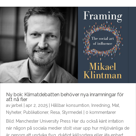
Ny bok: Klimatdebatten behöver nya inramningar för
att nå fler
av
jarbel
|
apr 2, 2025
|
Hållbar konsumtion
,
Inredning
,
Mat
,
Nyheter
,
Publikationer
,
Resa
,
Styrmedel
| 0 kommentarer
Bild: Manchester University Press Har du också känt irritation
när någon på sociala medier stolt visar upp hur miljövänliga de
är genom att undvika flyg, duktigt källsortera eller äta enbart