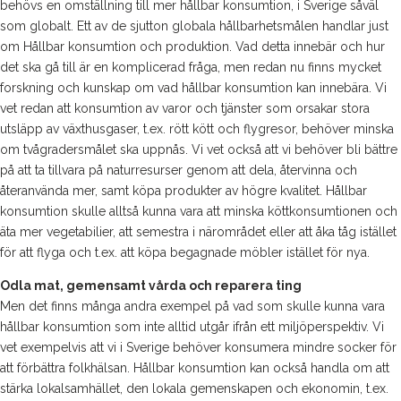
behövs en omställning till mer hållbar konsumtion, i Sverige såväl
som globalt. Ett av de sjutton globala hållbarhetsmålen handlar just
om Hållbar konsumtion och produktion. Vad detta innebär och hur
det ska gå till är en komplicerad fråga, men redan nu finns mycket
forskning och kunskap om vad hållbar konsumtion kan innebära. Vi
vet redan att konsumtion av varor och tjänster som orsakar stora
utsläpp av växthusgaser, t.ex. rött kött och flygresor, behöver minska
om tvågradersmålet ska uppnås. Vi vet också att vi behöver bli bättre
på att ta tillvara på naturresurser genom att dela, återvinna och
återanvända mer, samt köpa produkter av högre kvalitet. Hållbar
konsumtion skulle alltså kunna vara att minska köttkonsumtionen och
äta mer vegetabilier, att semestra i närområdet eller att åka tåg istället
för att flyga och t.ex. att köpa begagnade möbler istället för nya.
Odla mat, gemensamt vårda och reparera ting
Men det finns många andra exempel på vad som skulle kunna vara
hållbar konsumtion som inte alltid utgår ifrån ett miljöperspektiv. Vi
vet exempelvis att vi i Sverige behöver konsumera mindre socker för
att förbättra folkhälsan. Hållbar konsumtion kan också handla om att
stärka lokalsamhället, den lokala gemenskapen och ekonomin, t.ex.