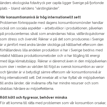
länders ekologiska fotavtryck per capita ligger Sverige på fjortonde
plats – bland världens ”värstingländer”.
Vår konsumtionsnivå är hög internationellt sett
Problemen förknippade med dagens konsumtionsmönster handlar
också om sociala aspekter – arbetsvillkor i produktionen, påverkan
på producenternas såväl som användarnas hälsa, välfärdssjukdomar
som stress och övervikt. Räknar vi på det som produceras i Sverige
är vi jämfört med andra länder skickliga på hållbarhet eftersom den
förhållandevis lilla andelen produktion vi har i Sverige bedrivs med
relativt hållbara produktionsmetoder och vi har tillgång till energi
med låga klimatutsläpp. Räknar vi däremot även in den miljöpåverkan
som sker i resten av världen till följd av svensk konsumtion av varor
och tjänster är vi betydligt sämre eftersom vår konsumtionsnivå är
hög internationellt sett. Det innebär att vi har flyttat vår miljöpåverkan
till andra länder, där invånarna ofta har mindre resurser och som
drabbas hårdare av miljöeffekterna.
Rött kött och flygresor, behöver minska
För att komma till rätta med problemen som vår konsumtion orsakar,