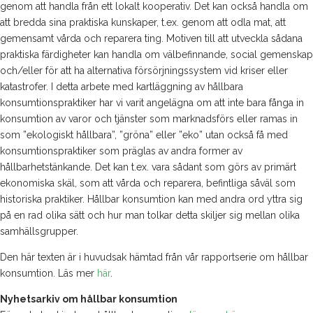
genom att handla från ett lokalt kooperativ. Det kan också handla om
att bredda sina praktiska kunskaper, t.ex. genom att odla mat, att
gemensamt vårda och reparera ting. Motiven till att utveckla sådana
praktiska färdigheter kan handla om välbefinnande, social gemenskap
och/eller för att ha alternativa försörjningssystem vid kriser eller
katastrofer. I detta arbete med kartläggning av hållbara
konsumtionspraktiker har vi varit angelägna om att inte bara fånga in
konsumtion av varor och tjänster som marknadsförs eller ramas in
som ”ekologiskt hållbara”, ”gröna” eller ”eko” utan också få med
konsumtionspraktiker som präglas av andra former av
hållbarhetstänkande. Det kan t.ex. vara sådant som görs av primärt
ekonomiska skäl, som att vårda och reparera, befintliga såväl som
historiska praktiker. Hållbar konsumtion kan med andra ord yttra sig
på en rad olika sätt och hur man tolkar detta skiljer sig mellan olika
samhällsgrupper.
Den här texten är i huvudsak hämtad från vår rapportserie om hållbar
konsumtion. Läs mer
här
.
Nyhetsarkiv om hållbar konsumtion