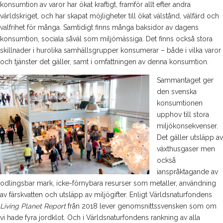
konsumtion av varor har ökat kraftigt, framför allt efter andra
världskriget, och har skapat möjligheter till ökat välstånd, välfärd och
valfrihet för många. Samtidigt finns många baksidor av dagens
konsumtion, sociala såväl som miljömässiga. Det finns också stora
skillnader i hurolika samhällsgrupper konsumerar – både i vilka varor
och tjänster det gäller, samt i omfattningen av denna konsumtion.
Sammantaget ger
den svenska
konsumtionen
upphov till stora
miljökonsekvenser.
Det gäller utsläpp av
växthusgaser men
också
ianspråktagande av
odlingsbar mark, icke-förnybara resurser som metaller, användning
av färskvatten och utsläpp av miljögifter. Enligt Världsnaturfondens
Living Planet Report
från 2018 lever genomsnittssvensken som om
vi hade fyra jordklot. Och i Världsnaturfondens rankning av alla