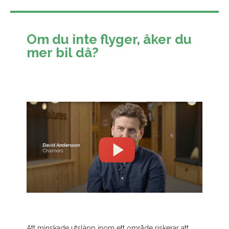
Om du inte flyger, åker du
mer bil då?
Att minskade utsläpp inom ett område riskerar att