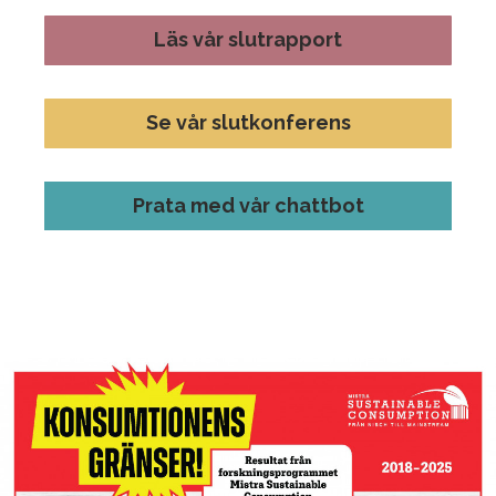
Läs vår slutrapport
Se vår slutkonferens
Prata med vår chattbot