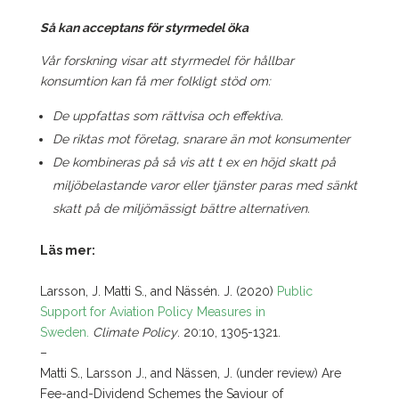
Så kan acceptans för styrmedel öka
Vår forskning visar att styrmedel för hållbar
konsumtion kan få mer folkligt stöd om:
De uppfattas som rättvisa och effektiva.
De riktas mot företag, snarare än mot konsumenter
De kombineras på så vis att t ex en höjd skatt på
miljöbelastande varor eller tjänster paras med sänkt
skatt på de miljömässigt bättre alternativen.
Läs mer:
Larsson, J. Matti S., and Nässén. J. (2020)
Public
Support for Aviation Policy Measures in
Sweden.
Climate Policy
. 20:10, 1305-1321.
–
Matti S., Larsson J., and Nässen, J. (under review) Are
Fee-and-Dividend Schemes the Saviour of