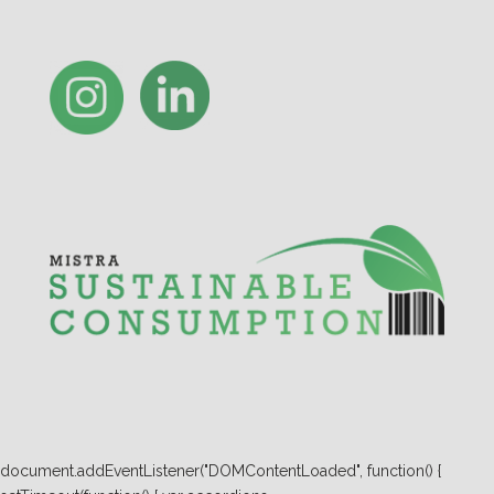
document.addEventListener("DOMContentLoaded", function() {