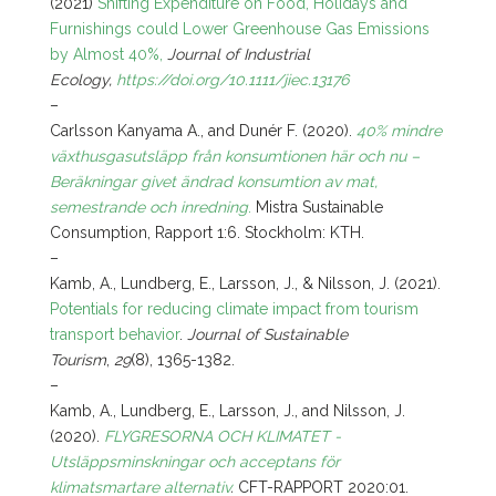
(2021)
Shifting Expenditure on Food, Holidays and
Furnishings could Lower Greenhouse Gas Emissions
by Almost 40%,
Journal of Industrial
Ecology,
https://doi.org/10.1111/jiec.13176
–
Carlsson Kanyama A., and Dunér F. (2020).
40% mindre
växthusgasutsläpp från konsumtionen här och nu –
Beräkningar givet ändrad konsumtion av mat,
semestrande och inredning
.
Mistra Sustainable
Consumption, Rapport 1:6. Stockholm: KTH.
–
Kamb, A., Lundberg, E., Larsson, J., & Nilsson, J. (2021).
Potentials for reducing climate impact from tourism
transport behavior
.
Journal of Sustainable
Tourism
,
29
(8), 1365-1382.
–
Kamb, A., Lundberg, E., Larsson, J., and Nilsson, J.
(2020).
FLYGRESORNA OCH KLIMATET -
Utsläppsminskningar och acceptans för
klimatsmartare alternativ
.
CFT-RAPPORT 2020:01.