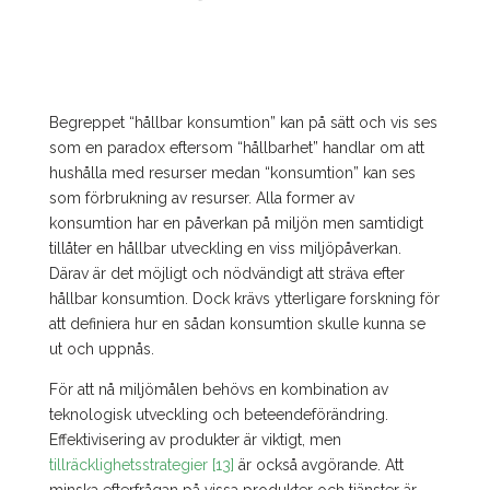
Begreppet “hållbar konsumtion” kan på sätt och vis ses
som en paradox eftersom “hållbarhet” handlar om att
hushålla med resurser medan “konsumtion” kan ses
som förbrukning av resurser. Alla former av
konsumtion har en påverkan på miljön men samtidigt
tillåter en hållbar utveckling en viss miljöpåverkan.
Därav är det möjligt och nödvändigt att sträva efter
hållbar konsumtion. Dock krävs ytterligare forskning för
att definiera hur en sådan konsumtion skulle kunna se
ut och uppnås.
För att nå miljömålen behövs en kombination av
teknologisk utveckling och beteendeförändring.
Effektivisering av produkter är viktigt, men
tillräcklighetsstrategier [13]
är också avgörande. Att
minska efterfrågan på vissa produkter och tjänster är