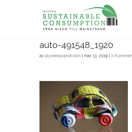
auto-491548_1920
av
alyseedurandrobin
|
mar 13, 2019
|
0 Kommen