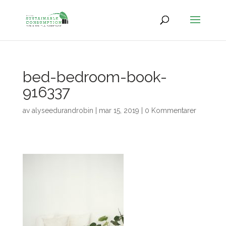
bed-bedroom-book-
916337
av
alyseedurandrobin
|
mar 15, 2019
|
0 Kommentarer