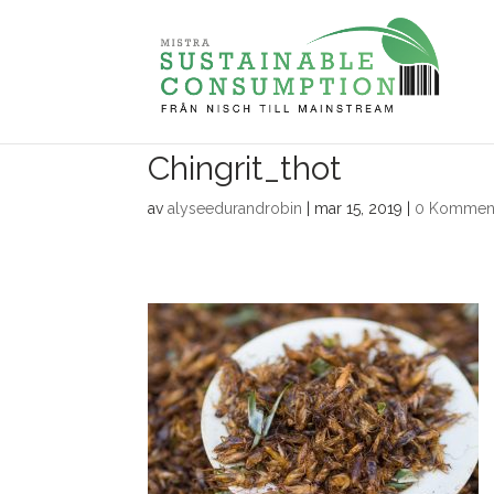
Chingrit_thot
av
alyseedurandrobin
|
mar 15, 2019
|
0 Komment