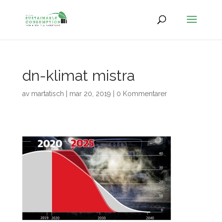
dn-klimat mistra
av
martatisch
|
mar 20, 2019
|
0 Kommentarer