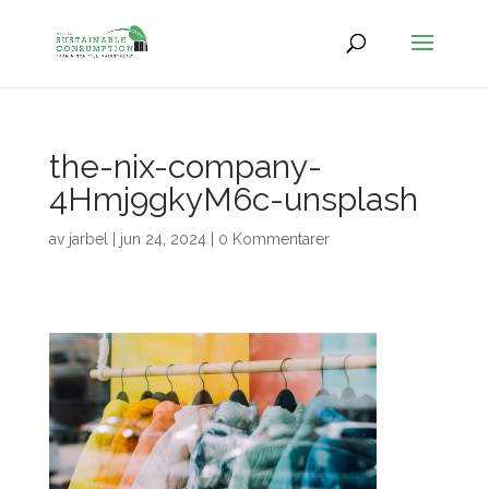
the-nix-company-
4Hmj9gkyM6c-unsplash
av
jarbel
|
jun 24, 2024
|
0 Kommentarer