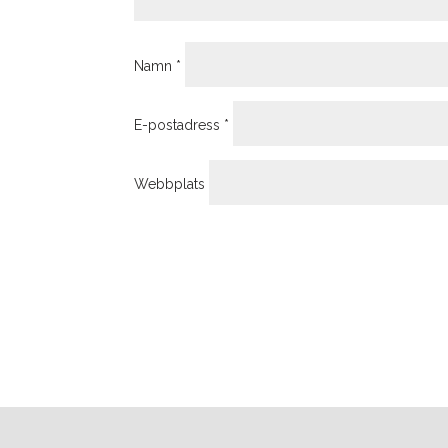
Namn
*
E-postadress
*
Webbplats