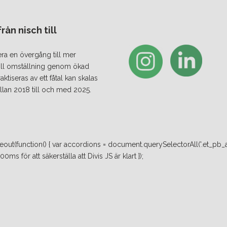
ån nisch till
era en övergång till mer
 till omställning genom ökad
iseras av ett fåtal kan skalas
lan 2018 till och med 2025.
ut(function() { var accordions = document.querySelectorAll('.et_pb_a
ms för att säkerställa att Divis JS är klart });