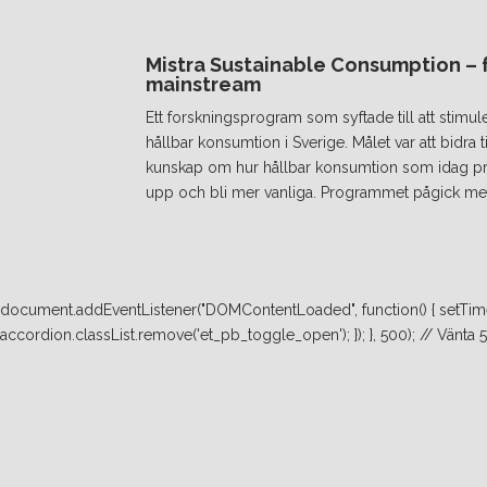
Mistra Sustainable Consumption – fr
mainstream
Ett forskningsprogram som syftade till att stimul
hållbar konsumtion i Sverige. Målet var att bidra
kunskap om hur hållbar konsumtion som idag prakt
upp och bli mer vanliga. Programmet pågick mel
document.addEventListener("DOMContentLoaded", function() { setTimeo
accordion.classList.remove('et_pb_toggle_open'); }); }, 500); // Vänta 500