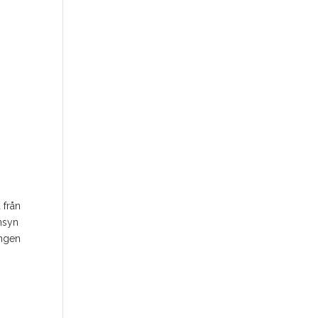
 från
nsyn
ingen