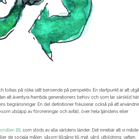
tolkas på olika sätt beroende på perspektiv. En startpunkt är att utgå
n att äventyra framtida generationers behov och som tar särskild hä
ens begränsningar. En del definitioner fokuserar också på att användn
iksom utsläpp av föroreningar och avfall, över hela tjänstens eller
tsmålen [8]
, som stöds av alla världens länder. Det innebär att vi måste
er de sociala målen, såsom tillgång till mat, vård, utbildning, vatten,