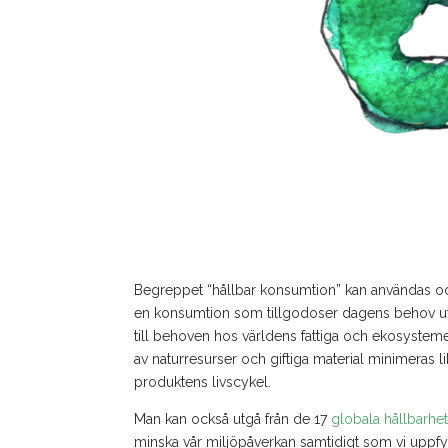
Begreppet “hållbar konsumtion” kan användas och 
en konsumtion som tillgodoser dagens behov uta
till behoven hos världens fattiga och ekosystem
av naturresurser och giftiga material minimeras l
produktens livscykel.
Man kan också utgå från de 17
globala hållbarhe
minska vår miljöpåverkan samtidigt som vi uppfyll