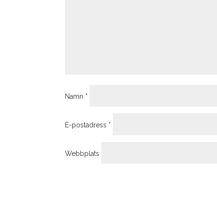
Namn
*
E-postadress
*
Webbplats