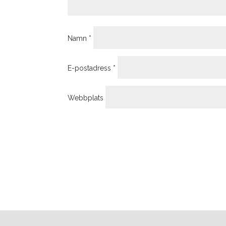
Namn
*
E-postadress
*
Webbplats