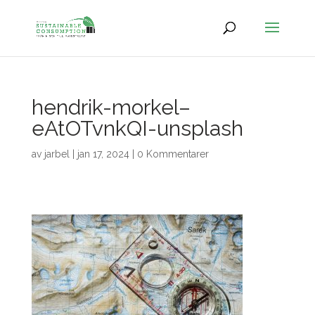
hendrik-morkel–
eAtOTvnkQI-unsplash
av
jarbel
|
jan 17, 2024
|
0 Kommentarer