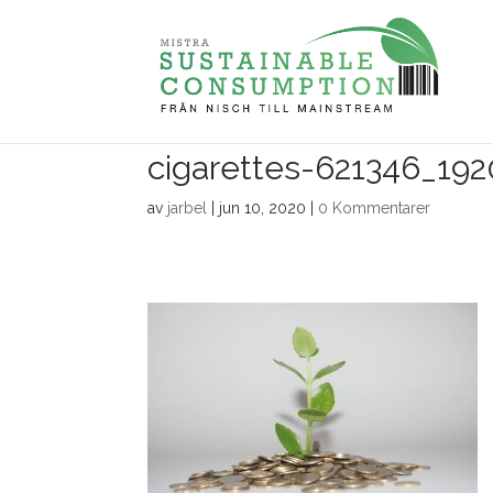
cigarettes-621346_192
av
jarbel
|
jun 10, 2020
|
0 Kommentarer