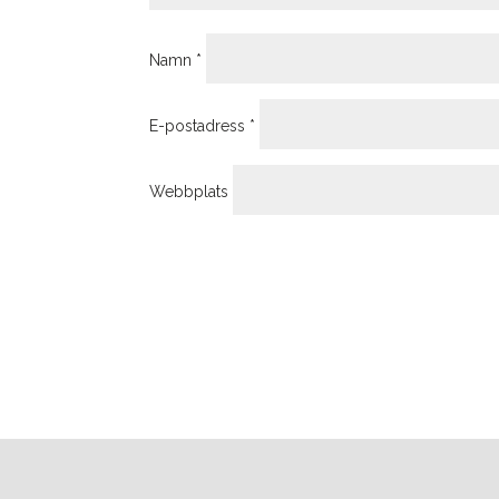
Namn
*
E-postadress
*
Webbplats