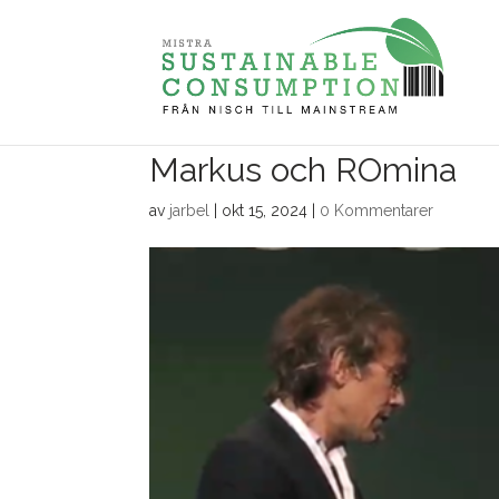
Markus och ROmina
av
jarbel
|
okt 15, 2024
|
0 Kommentarer