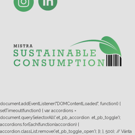
document.addEventListener("DOMContentLoaded", function() {
setTimeout(function() { var accordions =
document.querySelectorAll('.et_pb_accordion .et_pb_toggle');
accordions.forEach(function(accordion) {
accordion.classList.remove('et_pb_toggle_open'); }); }, 500); // Vänta