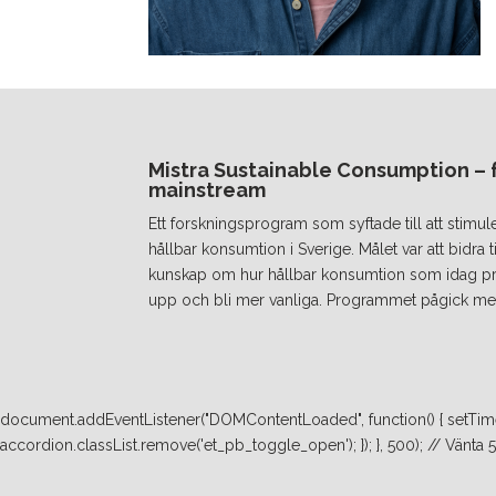
Mistra Sustainable Consumption – fr
mainstream
Ett forskningsprogram som syftade till att stimul
hållbar konsumtion i Sverige. Målet var att bidra
kunskap om hur hållbar konsumtion som idag prakt
upp och bli mer vanliga. Programmet pågick mel
document.addEventListener("DOMContentLoaded", function() { setTimeo
accordion.classList.remove('et_pb_toggle_open'); }); }, 500); // Vänta 500