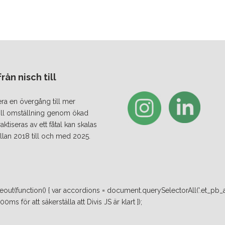
ån nisch till
era en övergång till mer
 till omställning genom ökad
iseras av ett fåtal kan skalas
lan 2018 till och med 2025.
ut(function() { var accordions = document.querySelectorAll('.et_pb_a
ms för att säkerställa att Divis JS är klart });