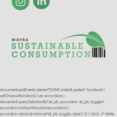
document.addEventListener("DOMContentLoaded", function() {
setTimeout(function() { var accordions =
document.querySelectorAll('.et_pb_accordion .et_pb_toggle');
accordions.forEach(function(accordion) {
accordion.classList.remove('et_pb_toggle_open'); }); }, 500); // Vänta