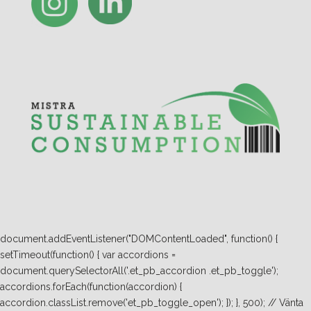
document.addEventListener("DOMContentLoaded", function() {
setTimeout(function() { var accordions =
document.querySelectorAll('.et_pb_accordion .et_pb_toggle');
accordions.forEach(function(accordion) {
accordion.classList.remove('et_pb_toggle_open'); }); }, 500); // Vänta