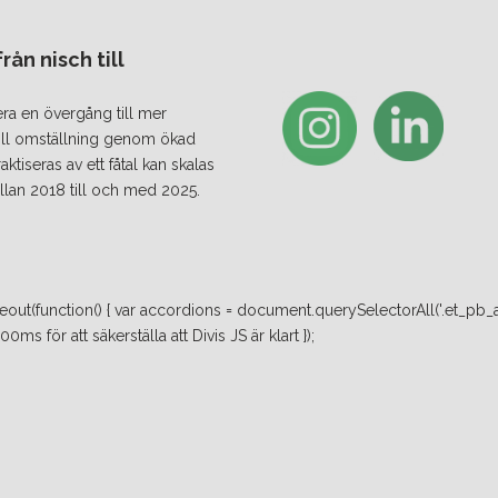
ån nisch till
era en övergång till mer
 till omställning genom ökad
iseras av ett fåtal kan skalas
lan 2018 till och med 2025.
ut(function() { var accordions = document.querySelectorAll('.et_pb_a
ms för att säkerställa att Divis JS är klart });