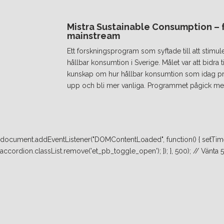
Mistra Sustainable Consumption – fr
mainstream
Ett forskningsprogram som syftade till att stimul
hållbar konsumtion i Sverige. Målet var att bidra
kunskap om hur hållbar konsumtion som idag prakt
upp och bli mer vanliga. Programmet pågick mel
document.addEventListener("DOMContentLoaded", function() { setTimeo
accordion.classList.remove('et_pb_toggle_open'); }); }, 500); // Vänta 500