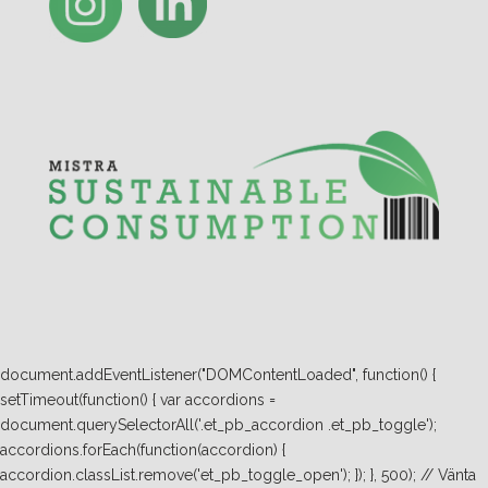
document.addEventListener("DOMContentLoaded", function() {
setTimeout(function() { var accordions =
document.querySelectorAll('.et_pb_accordion .et_pb_toggle');
accordions.forEach(function(accordion) {
accordion.classList.remove('et_pb_toggle_open'); }); }, 500); // Vänta