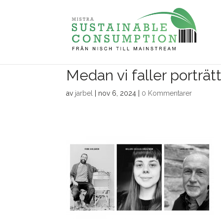
Medan vi faller porträt
av
jarbel
|
nov 6, 2024
|
0 Kommentarer