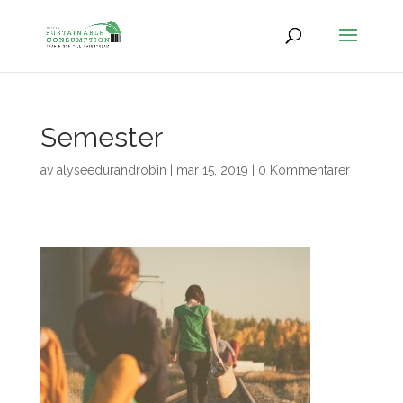
Semester
av
alyseedurandrobin
|
mar 15, 2019
|
0 Kommentarer