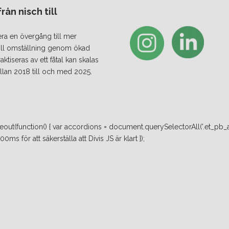
ån nisch till
era en övergång till mer
 till omställning genom ökad
iseras av ett fåtal kan skalas
lan 2018 till och med 2025.
ut(function() { var accordions = document.querySelectorAll('.et_pb_a
ms för att säkerställa att Divis JS är klart });