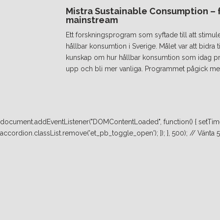
Mistra Sustainable Consumption – fr
mainstream
Ett forskningsprogram som syftade till att stimul
hållbar konsumtion i Sverige. Målet var att bidra
kunskap om hur hållbar konsumtion som idag prakt
upp och bli mer vanliga. Programmet pågick mel
document.addEventListener("DOMContentLoaded", function() { setTimeo
accordion.classList.remove('et_pb_toggle_open'); }); }, 500); // Vänta 500