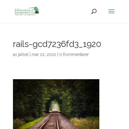
rails-gcd7236fd3_1920
av
jarbel
|
mar 22, 2022
|
0 Kommentarer