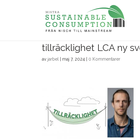
tillräcklighet LCA ny s
av
jarbel
|
maj 7, 2024
|
0 Kommentarer