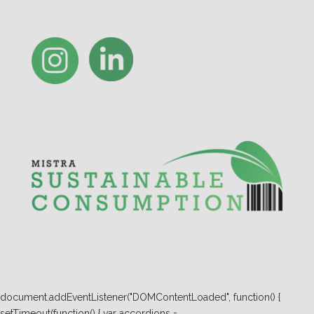
document.addEventListener("DOMContentLoaded", function() {
setTimeout(function() { var accordions =