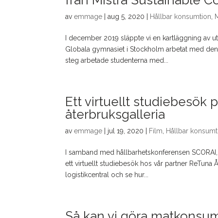
av
emmage
|
aug 5, 2020
|
Hållbar konsumtion
,
I december 2019 släppte vi en kartläggning av u
Globala gymnasiet i Stockholm arbetat med denna 
steg arbetade studenterna med...
Ett virtuellt studiebesök 
återbruksgalleria
av
emmage
|
jul 19, 2020
|
Film
,
Hållbar konsumt
I samband med hållbarhetskonferensen SCORAI, so
ett virtuellt studiebesök hos vår partner ReTuna Åt
logistikcentral och se hur...
Så kan vi göra matkonsumt