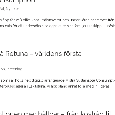
Mat
,
Nyheter
tsläpp för 218 olika konsumtionsvaror och under våren har elever från
data för att undersöka sina egna eller sina familjers utsläpp. I näst
på Retuna – världens första
ion
,
Inredning
m i år hölls helt digitalt, arrangerade Mistra Sustainable Consumpt
erbruksgalleria i Eskilstuna. Vi fick bland annat följa med in i deras
ionen mer hållbar – från kostråd till