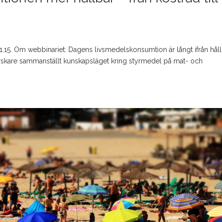
1.15. Om webbinariet: Dagens livsmedelskonsumtion är långt ifrån hållb
orskare sammanställt kunskapsläget kring styrmedel på mat- och