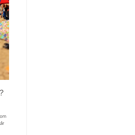
i?
akom
tår