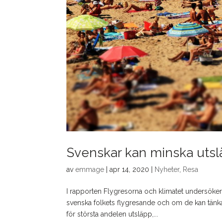
Svenskar kan minska utslä
av
emmage
|
apr 14, 2020
|
Nyheter
,
Resa
I rapporten Flygresorna och klimatet undersöke
svenska folkets flygresande och om de kan tänka 
för största andelen utsläpp,...