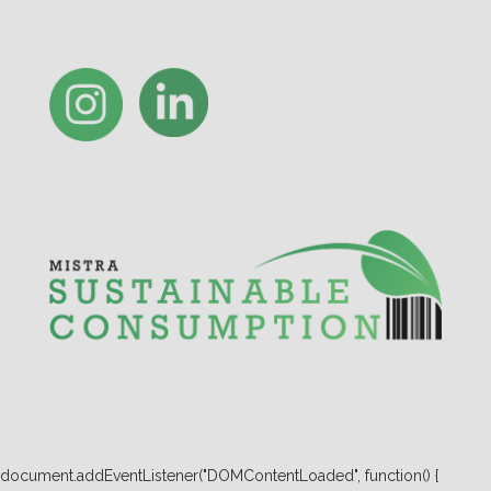
document.addEventListener("DOMContentLoaded", function() {