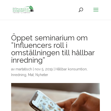
Öppet seminarium om
”Influencers roll i
omställningen till hållbar
inredning”
av
martatisch
|
nov 5, 2019
|
Hållbar konsumtion
,
Inredning
,
Mat
,
Nyheter