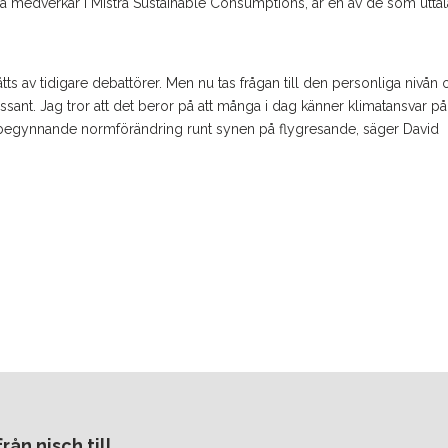
medverkar i Mistra Sustainable Consumptions, är en av de som uttal
tts av tidigare debattörer. Men nu tas frågan till den personliga nivån
ssant. Jag tror att det beror på att många i dag känner klimatansvar p
en begynnande normförändring runt synen på flygresande, säger David
ån nisch till