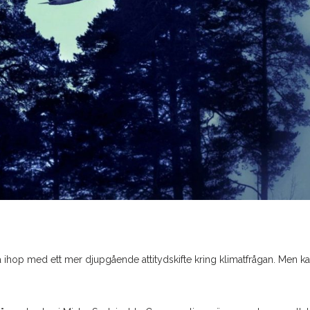
op med ett mer djupgående attitydskifte kring klimatfrågan. Men k