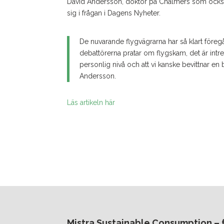
David Andersson, doktor på Chalmers som också 
sig i frågan i Dagens Nyheter.
De nuvarande flygvägrarna har så klart föregå
debattörerna pratar om flygskam, det är intre
personlig nivå och att vi kanske bevittnar 
Andersson.
Läs artikeln här
Mistra Sustainable Consumption – fr