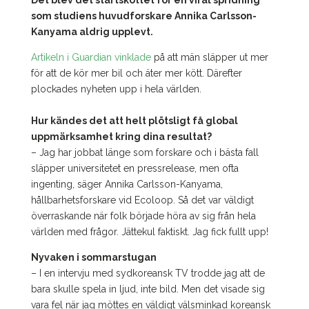
Det blev det startskottet för en viral spridning
som studiens huvudforskare Annika Carlsson-
Kanyama aldrig upplevt.
Artikeln i Guardian vinklade
på att män släpper ut mer
för att de kör mer bil och äter mer kött. Därefter
plockades nyheten upp i hela världen.
Hur kändes det att helt plötsligt få global
uppmärksamhet kring dina resultat?
– Jag har jobbat länge som forskare och i bästa fall
släpper universitetet en pressrelease, men ofta
ingenting, säger Annika Carlsson-Kanyama,
hållbarhetsforskare vid Ecoloop. Så det var väldigt
överraskande när folk började höra av sig från hela
världen med frågor. Jättekul faktiskt. Jag fick fullt upp!
Nyvaken i sommarstugan
– I en intervju med sydkoreansk TV trodde jag att de
bara skulle spela in ljud, inte bild. Men det visade sig
vara fel när jag möttes en väldigt välsminkad koreansk