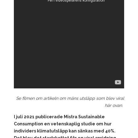
Se filmen om artikeln om mäns utsläpp som blev viral
här ovan.
I juli 2021 publicerade Mistra Sustainable
Consumption en vetenskaplig studie om hur
individers klimatutsläpp kan sänkas med 40%.