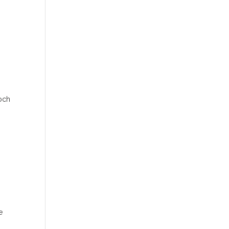
 och
e