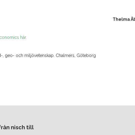
Thelma Å
Economics här.
md-, geo- och miljövetenskap. Chalmers, Göteborg
ån nisch till