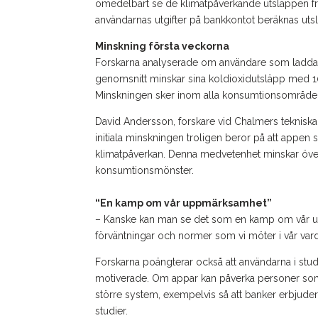
omedelbart se de klimatpåverkande utsläppen fr
användarnas utgifter på bankkontot beräknas utsl
Minskning första veckorna
Forskarna analyserade om användare som laddat 
genomsnitt minskar sina koldioxidutsläpp med 10
Minskningen sker inom alla konsumtionsområde
David Andersson, forskare vid Chalmers tekniska
initiala minskningen troligen beror på att app
klimatpåverkan. Denna medvetenhet minskar över tid
konsumtionsmönster.
“En kamp om vår uppmärksamhet”
– Kanske kan man se det som en kamp om vår uppm
förväntningar och normer som vi möter i vår va
Forskarna poängterar också att användarna i stud
motiverade. Om appar kan påverka personer som ä
större system, exempelvis så att banker erbjuder 
studier.