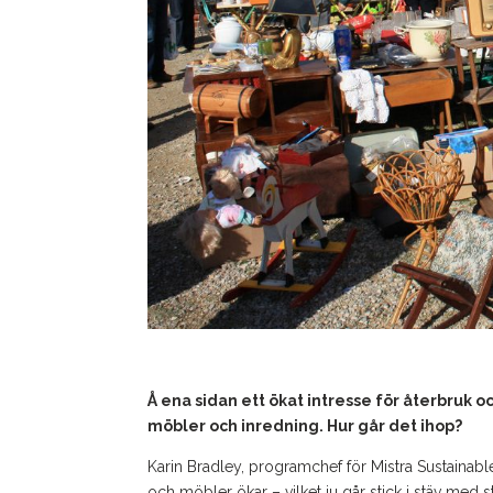
Å ena sidan ett ökat intresse för återbruk 
möbler och inredning. Hur går det ihop?
Karin Bradley, programchef för Mistra Sustaina
och möbler ökar – vilket ju går stick i stäv med st