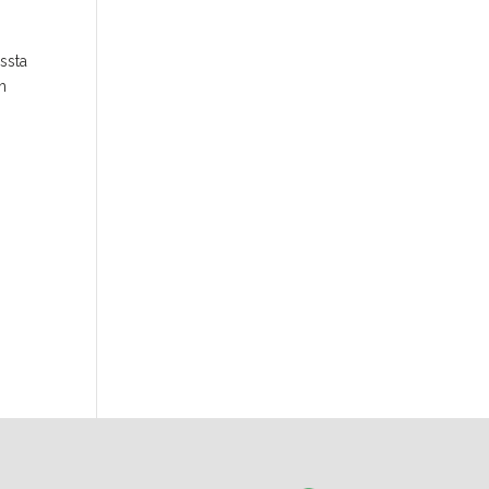
ssta
h