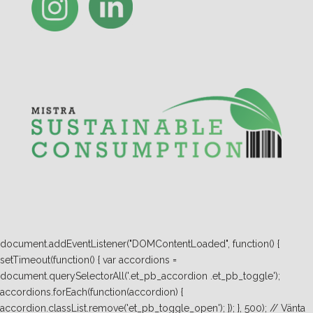
document.addEventListener("DOMContentLoaded", function() {
setTimeout(function() { var accordions =
document.querySelectorAll('.et_pb_accordion .et_pb_toggle');
accordions.forEach(function(accordion) {
accordion.classList.remove('et_pb_toggle_open'); }); }, 500); // Vänta